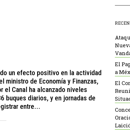
RECEN
Ataqu
Nueva
Vanda
El Pa
a Méx
ado un efecto positivo en la actividad
el ministro de Economía y Finanzas,
El Co
or el Canal ha alcanzado niveles
Reuni
6 buques diarios, y en jornadas de
Situa
istrar entre...
Conce
Oraci
Laici