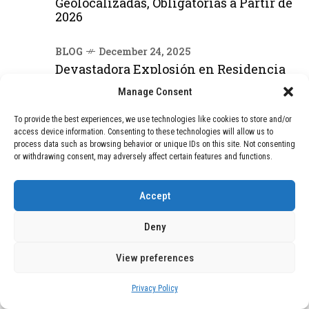
Geolocalizadas, Obligatorias a Partir de
2026
BLOG
December 24, 2025
Devastadora Explosión en Residencia
de Ancianos de Pensilvania Deja al
Manage Consent
Menos Dos Víctimas Fatales
To provide the best experiences, we use technologies like cookies to store and/or
access device information. Consenting to these technologies will allow us to
DEAL OF THE MONTH
process data such as browsing behavior or unique IDs on this site. Not consenting
or withdrawing consent, may adversely affect certain features and functions.
01
TECNOLOGÍA
December 24, 2025
Vídeo impactante: BYD revela en
Accept
grabación cómo añadir 400 km de rango
en apenas 5 minutos de carga
Deny
View preferences
02
TECNOLOGÍA
February 9, 2026
Motor de 800 W, rango de 45 km y
Privacy Policy
ruedas todo terreno: este scooter cuesta