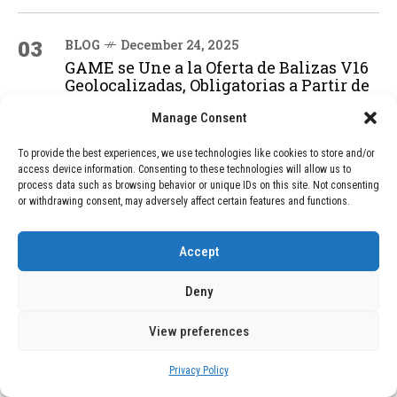
03
BLOG
December 24, 2025
GAME se Une a la Oferta de Balizas V16
Geolocalizadas, Obligatorias a Partir de
2026
Manage Consent
To provide the best experiences, we use technologies like cookies to store and/or
04
BLOG
December 24, 2025
access device information. Consenting to these technologies will allow us to
Devastadora Explosión en Residencia
process data such as browsing behavior or unique IDs on this site. Not consenting
or withdrawing consent, may adversely affect certain features and functions.
de Ancianos de Pensilvania Deja al
Menos Dos Víctimas Fatales
Accept
ADVERTISEMENT
Deny
View preferences
Privacy Policy