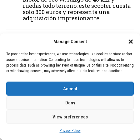
ruedas todo terreno: este scooter cuesta
solo 300 euros y representa una
adquisición impresionante
02
TECNOLOGÍA
December 24, 2025
Manage Consent
Vídeo impactante: BYD revela en
grabación cómo añadir 400 km de rango
To provide the best experiences, we use technologies like cookies to store and/or
en apenas 5 minutos de carga
access device information. Consenting to these technologies will allow us to
process data such as browsing behavior or unique IDs on this site. Not consenting
or withdrawing consent, may adversely affect certain features and functions.
03
BLOG
December 24, 2025
Accept
GAME se Une a la Oferta de Balizas V16
Geolocalizadas, Obligatorias a Partir de
Deny
2026
View preferences
04
BLOG
December 24, 2025
Privacy Policy
Devastadora Explosión en Residencia