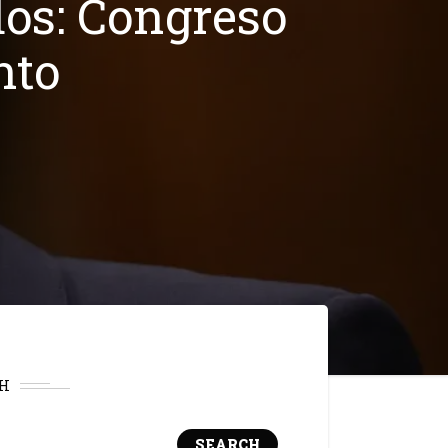
dos: Congreso
nto
H
SEARCH