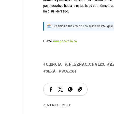
actuales y futuros será objeto de escrutinio. 
paso positivo hacia la estabilidad económica, a
bajo su liderazgo.
Este artículo fue creado con ayuda de inteligencia
Fuente:
www.portafolio.co
CIENCIA
INTERNACIONALES
K
SERÁ
WARSH
ADVERTISEMENT