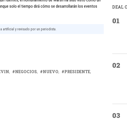
Según fuentes, el nombramiento de Warsh ha sido visto como un
unque solo el tiempo dirá cómo se desarrollarán los eventos
DEAL 
01
 artificial y revisado por un periodista.
02
EVIN
NEGOCIOS
NUEVO
PRESIDENTE
03