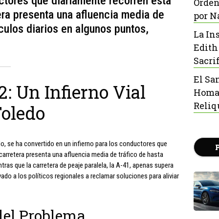
uctores que diariamente recorren esta
Orden
tera presenta una afluencia media de
por N
culos diarios en algunos puntos,
La In
Edith
Sacrif
El Sa
2: Un Infierno Vial
Homaj
Reliq
Toledo
o, se ha convertido en un infierno para los conductores que
 carretera presenta una afluencia media de tráfico de hasta
tras que la carretera de peaje paralela, la A-41, apenas supera
vado a los políticos regionales a reclamar soluciones para aliviar
del Problema