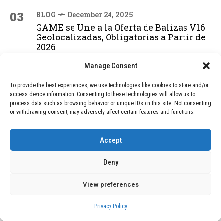
03
BLOG
December 24, 2025
GAME se Une a la Oferta de Balizas V16
Geolocalizadas, Obligatorias a Partir de
2026
Manage Consent
04
BLOG
December 24, 2025
To provide the best experiences, we use technologies like cookies to store and/or
Devastadora Explosión en Residencia
access device information. Consenting to these technologies will allow us to
de Ancianos de Pensilvania Deja al
process data such as browsing behavior or unique IDs on this site. Not consenting
or withdrawing consent, may adversely affect certain features and functions.
Menos Dos Víctimas Fatales
Accept
ADVERTISEMENT
Deny
View preferences
Privacy Policy