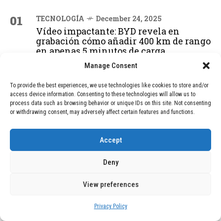
01
TECNOLOGÍA
December 24, 2025
Vídeo impactante: BYD revela en
grabación cómo añadir 400 km de rango
en apenas 5 minutos de carga
Manage Consent
02
TECNOLOGÍA
February 9, 2026
To provide the best experiences, we use technologies like cookies to store and/or
access device information. Consenting to these technologies will allow us to
Motor de 800 W, rango de 45 km y
process data such as browsing behavior or unique IDs on this site. Not consenting
ruedas todo terreno: este scooter cuesta
or withdrawing consent, may adversely affect certain features and functions.
solo 300 euros y representa una
adquisición impresionante
Accept
Deny
03
BLOG
December 24, 2025
GAME se Une a la Oferta de Balizas V16
View preferences
Geolocalizadas, Obligatorias a Partir de
2026
Privacy Policy