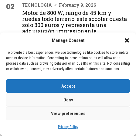
02
TECNOLOGÍA
February 9, 2026
Motor de 800 W, rango de 45 km y
ruedas todo terreno: este scooter cuesta
solo 300 euros y representa una
adquisición impresionante
Manage Consent
03
BLOG
December 24, 2025
To provide the best experiences, we use technologies like cookies to store and/or
access device information. Consenting to these technologies will allow us to
GAME se Une a la Oferta de Balizas V16
process data such as browsing behavior or unique IDs on this site. Not consenting
Geolocalizadas, Obligatorias a Partir de
or withdrawing consent, may adversely affect certain features and functions.
2026
Accept
04
BLOG
December 24, 2025
Deny
Devastadora Explosión en Residencia
de Ancianos de Pensilvania Deja al
Menos Dos Víctimas Fatales
View preferences
Privacy Policy