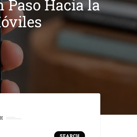
 Paso Hacia la
óviles
H
SEARCH