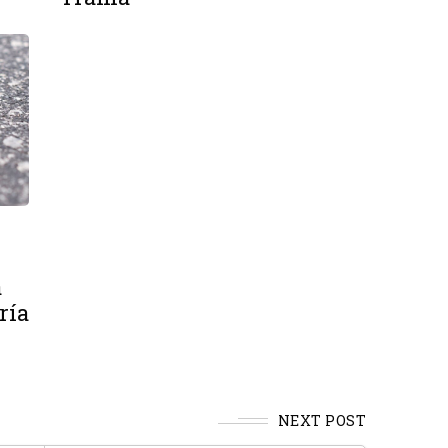
a
ría
NEXT POST