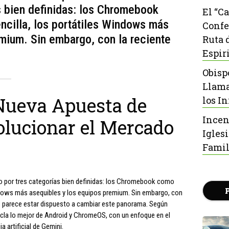
s bien definidas: los Chromebook
El “C
cilla, los portátiles Windows más
Confe
mium. Sin embargo, con la reciente
Ruta 
Espir
Obisp
Llama
Nueva Apuesta de
los I
Incen
olucionar el Mercado
Igles
Famil
o por tres categorías bien definidas: los Chromebook como
ndows más asequibles y los equipos premium. Sin embargo, con
e parece estar dispuesto a cambiar este panorama. Según
la lo mejor de Android y ChromeOS, con un enfoque en el
a artificial de Gemini.