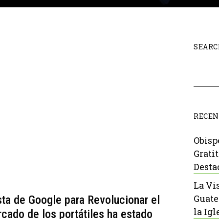
SEARC
RECEN
Obisp
Grati
Desta
La Vi
Guate
a de Google para Revolucionar el
la Igl
cado de los portátiles ha estado