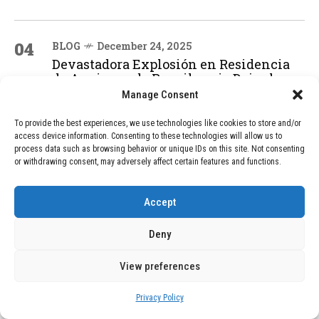
04
BLOG
December 24, 2025
Devastadora Explosión en Residencia
de Ancianos de Pensilvania Deja al
Menos Dos Víctimas Fatales
Manage Consent
To provide the best experiences, we use technologies like cookies to store and/or
access device information. Consenting to these technologies will allow us to
ADVERTISEMENT
process data such as browsing behavior or unique IDs on this site. Not consenting
or withdrawing consent, may adversely affect certain features and functions.
Accept
Deny
View preferences
Privacy Policy