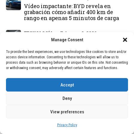
Vídeo impactante: BYD revela en
grabación cómo añadir 400 km de
rango en apenas 5 minutos de carga
TECNOLOGÍA
February 9, 2026
Motor de 800 W, rango de 45 km y
Manage Consent
ruedas todo terreno: este scooter cuesta
solo 300 euros y representa una
To provide the best experiences, we use technologies like cookies to store and/or
adquisición impresionante
access device information. Consenting to these technologies will allow us to
process data such as browsing behavior or unique IDs on this site. Not consenting
or withdrawing consent, may adversely affect certain features and functions.
BLOG
December 24, 2025
GAME se Une a la Oferta de Balizas V16
Accept
Geolocalizadas, Obligatorias a Partir de
2026
Deny
BLOG
December 24, 2025
View preferences
Devastadora Explosión en Residencia
de Ancianos de Pensilvania Deja al
Privacy Policy
Menos Dos Víctimas Fatales