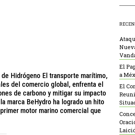
RECEN
Ataqu
Nueva
Vanda
El Pa
a Méx
 de Hidrógeno El transporte marítimo,
les del comercio global, enfrenta el
El Co
ones de carbono y mitigar su impacto
Reuni
 la marca BeHydro ha logrado un hito
Situa
el primer motor marino comercial que
Conce
Oraci
Laici