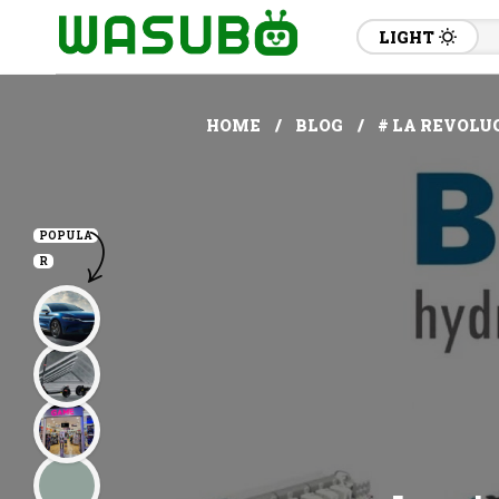
LIGHT
HOME
BLOG
# LA REVOLU
POPULA
R