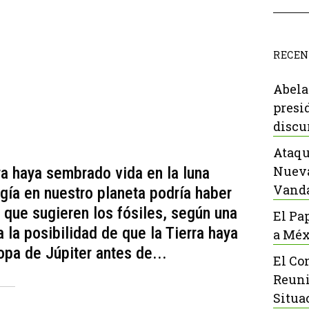
RECEN
Abela
presi
discu
Ataqu
Nueva
ra haya sembrado vida en la luna
Vanda
ogía en nuestro planeta podría haber
 que sugieren los fósiles, según una
El Pa
la posibilidad de que la Tierra haya
a Méx
opa de Júpiter antes de...
El Co
Reuni
Situa