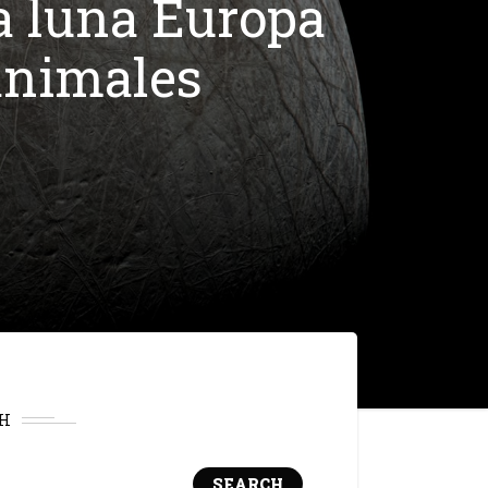
a luna Europa
 animales
H
SEARCH