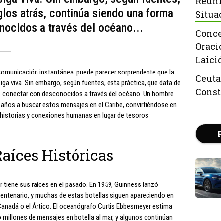
Reuni
glos atrás, continúa siendo una forma
Situa
nocidos a través del océano...
Conce
Oraci
Laici
 comunicación instantánea, puede parecer sorprendente que la
Ceuta
siga viva. Sin embargo, según fuentes, esta práctica, que data de
Const
de conectar con desconocidos a través del océano. Un hombre
e años a buscar estos mensajes en el Caribe, convirtiéndose en
 historias y conexiones humanas en lugar de tesoros
íces Históricas
r tiene sus raíces en el pasado. En 1959, Guinness lanzó
icentenario, y muchas de estas botellas siguen apareciendo en
 Canadá o el Ártico. El oceanógrafo Curtis Ebbesmeyer estima
 millones de mensajes en botella al mar, y algunos continúan