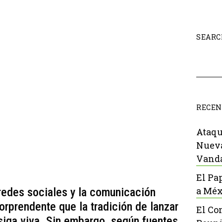
SEARC
RECEN
Ataqu
Nueva
Vanda
El Pa
a Méx
redes sociales y la comunicación
orprendente que la tradición de lanzar
El Co
siga viva. Sin embargo, según fuentes,