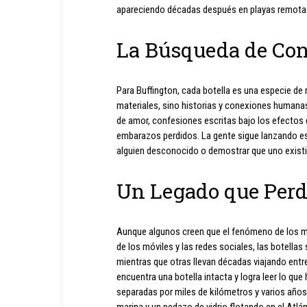
apareciendo décadas después en playas remota
La Búsqueda de Co
Para Buffington, cada botella es una especie d
materiales, sino historias y conexiones humana
de amor, confesiones escritas bajo los efectos
embarazos perdidos. La gente sigue lanzando es
alguien desconocido o demostrar que uno exis
Un Legado que Per
Aunque algunos creen que el fenómeno de los me
de los móviles y las redes sociales, las botell
mientras que otras llevan décadas viajando entre
encuentra una botella intacta y logra leer lo q
separadas por miles de kilómetros y varios años
marina y un pedazo de vidrio flotando en el Atlán