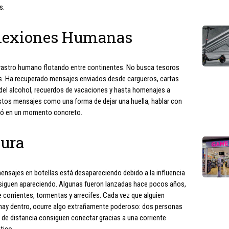
s.
nexiones Humanas
e rastro humano flotando entre continentes. No busca tesoros
s. Ha recuperado mensajes enviados desde cargueros, cartas
 del alcohol, recuerdos de vacaciones y hasta homenajes a
tos mensajes como una forma de dejar una huella, hablar con
tió en un momento concreto.
dura
nsajes en botellas está desapareciendo debido a la influencia
as siguen apareciendo. Algunas fueron lanzadas hace pocos años,
 corrientes, tormentas y arrecifes. Cada vez que alguien
ue hay dentro, ocurre algo extrañamente poderoso: dos personas
 de distancia consiguen conectar gracias a una corriente
tico.