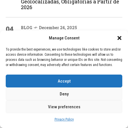
Geolocalizadas, Obligatorias a Partir de
2026
04
BLOG
December 24, 2025
Devastadora Explosión en Residencia
Manage Consent
de Ancianos de Pensilvania Deja al
Menos Dos Víctimas Fatales
To provide the best experiences, we use technologies like cookies to store and/or
access device information. Consenting to these technologies will allow us to
process data such as browsing behavior or unique IDs on this site. Not consenting
or withdrawing consent, may adversely affect certain features and functions.
ADVERTISEMENT
Accept
Deny
View preferences
Privacy Policy