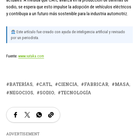
actuales. A medida que CATL avanza en la producción de baterías de
sodio, se espera que esto impulse la adopción de vehículos eléctricos
y contribuya a un futuro más sostenible para la industria automotriz.
Este artículo fue creado con ayuda de inteligencia artificial y revisado
por un periodista.
Fuente:
www.xataka.com
BATERÍAS
CATL
CIENCIA
FABRICAR
MASA
NEGOCIOS
SODIO
TECNOLOGÍA
ADVERTISEMENT