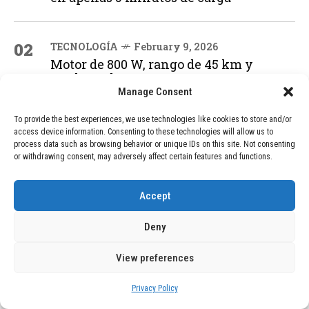
02
TECNOLOGÍA
February 9, 2026
Motor de 800 W, rango de 45 km y
ruedas todo terreno: este scooter cuesta
solo 300 euros y representa una
Manage Consent
adquisición impresionante
To provide the best experiences, we use technologies like cookies to store and/or
access device information. Consenting to these technologies will allow us to
process data such as browsing behavior or unique IDs on this site. Not consenting
03
BLOG
December 24, 2025
or withdrawing consent, may adversely affect certain features and functions.
GAME se Une a la Oferta de Balizas V16
Geolocalizadas, Obligatorias a Partir de
Accept
2026
Deny
04
BLOG
December 24, 2025
View preferences
Devastadora Explosión en Residencia
de Ancianos de Pensilvania Deja al
Privacy Policy
Menos Dos Víctimas Fatales