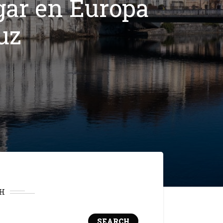
ugar en Europa
luz
H
SEARCH