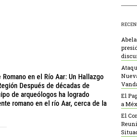
RECEN
Abela
presi
discu
Ataqu
Nueva
 Romano en el Río Aar: Un Hallazgo
Vanda
a Región Después de décadas de
uipo de arqueólogos ha logrado
El Pa
ente romano en el río Aar, cerca de la
a Méx
El Co
Reuni
Situa