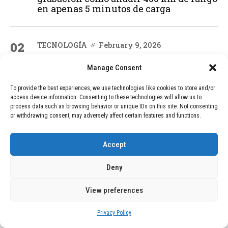
en apenas 5 minutos de carga
02
TECNOLOGÍA
February 9, 2026
Motor de 800 W, rango de 45 km y
ruedas todo terreno: este scooter cuesta
Manage Consent
solo 300 euros y representa una
adquisición impresionante
To provide the best experiences, we use technologies like cookies to store and/or
access device information. Consenting to these technologies will allow us to
process data such as browsing behavior or unique IDs on this site. Not consenting
or withdrawing consent, may adversely affect certain features and functions.
03
BLOG
December 24, 2025
GAME se Une a la Oferta de Balizas V16
Accept
Geolocalizadas, Obligatorias a Partir de
2026
Deny
View preferences
04
BLOG
December 24, 2025
Devastadora Explosión en Residencia
Privacy Policy
de Ancianos de Pensilvania Deja al
Menos Dos Víctimas Fatales