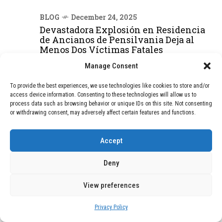
BLOG
December 24, 2025
Devastadora Explosión en Residencia
de Ancianos de Pensilvania Deja al
Menos Dos Víctimas Fatales
Manage Consent
DEAL OF THE MONTH
To provide the best experiences, we use technologies like cookies to store and/or
access device information. Consenting to these technologies will allow us to
process data such as browsing behavior or unique IDs on this site. Not consenting
01
TECNOLOGÍA
December 24, 2025
or withdrawing consent, may adversely affect certain features and functions.
Vídeo impactante: BYD revela en
grabación cómo añadir 400 km de rango
en apenas 5 minutos de carga
Accept
Deny
02
TECNOLOGÍA
February 9, 2026
View preferences
Motor de 800 W, rango de 45 km y
ruedas todo terreno: este scooter cuesta
solo 300 euros y representa una
Privacy Policy
adquisición impresionante