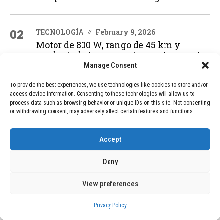
02
TECNOLOGÍA
February 9, 2026
Motor de 800 W, rango de 45 km y
ruedas todo terreno: este scooter cuesta
solo 300 euros y representa una
Manage Consent
adquisición impresionante
To provide the best experiences, we use technologies like cookies to store and/or
access device information. Consenting to these technologies will allow us to
process data such as browsing behavior or unique IDs on this site. Not consenting
03
BLOG
December 24, 2025
or withdrawing consent, may adversely affect certain features and functions.
GAME se Une a la Oferta de Balizas V16
Geolocalizadas, Obligatorias a Partir de
Accept
2026
Deny
04
BLOG
December 24, 2025
View preferences
Devastadora Explosión en Residencia
de Ancianos de Pensilvania Deja al
Privacy Policy
Menos Dos Víctimas Fatales