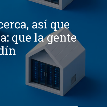
cerca, así que
a: que la gente
rdín