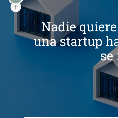
Nadie quiere 
una startup ha
se 