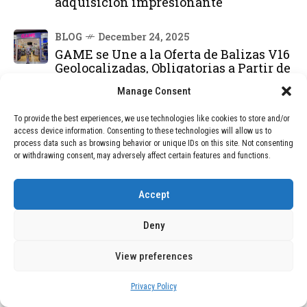
adquisición impresionante
BLOG
December 24, 2025
GAME se Une a la Oferta de Balizas V16
Geolocalizadas, Obligatorias a Partir de
2026
Manage Consent
BLOG
December 24, 2025
To provide the best experiences, we use technologies like cookies to store and/or
Devastadora Explosión en Residencia
access device information. Consenting to these technologies will allow us to
process data such as browsing behavior or unique IDs on this site. Not consenting
de Ancianos de Pensilvania Deja al
or withdrawing consent, may adversely affect certain features and functions.
Menos Dos Víctimas Fatales
Accept
DEAL OF THE MONTH
Deny
01
TECNOLOGÍA
December 24, 2025
Vídeo impactante: BYD revela en
View preferences
grabación cómo añadir 400 km de rango
en apenas 5 minutos de carga
Privacy Policy