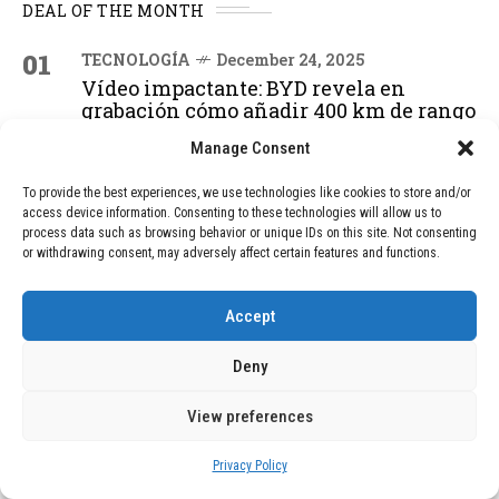
DEAL OF THE MONTH
01
TECNOLOGÍA
December 24, 2025
Vídeo impactante: BYD revela en
grabación cómo añadir 400 km de rango
en apenas 5 minutos de carga
Manage Consent
To provide the best experiences, we use technologies like cookies to store and/or
02
TECNOLOGÍA
February 9, 2026
access device information. Consenting to these technologies will allow us to
process data such as browsing behavior or unique IDs on this site. Not consenting
Motor de 800 W, rango de 45 km y
or withdrawing consent, may adversely affect certain features and functions.
ruedas todo terreno: este scooter cuesta
solo 300 euros y representa una
adquisición impresionante
Accept
Deny
03
BLOG
December 24, 2025
GAME se Une a la Oferta de Balizas V16
View preferences
Geolocalizadas, Obligatorias a Partir de
2026
Privacy Policy