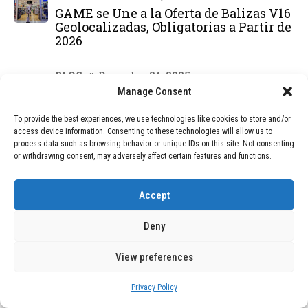
GAME se Une a la Oferta de Balizas V16
Geolocalizadas, Obligatorias a Partir de
2026
BLOG
December 24, 2025
Devastadora Explosión en Residencia
Manage Consent
de Ancianos de Pensilvania Deja al
Menos Dos Víctimas Fatales
To provide the best experiences, we use technologies like cookies to store and/or
access device information. Consenting to these technologies will allow us to
process data such as browsing behavior or unique IDs on this site. Not consenting
or withdrawing consent, may adversely affect certain features and functions.
DEAL OF THE MONTH
Accept
01
TECNOLOGÍA
December 24, 2025
Vídeo impactante: BYD revela en
Deny
grabación cómo añadir 400 km de rango
en apenas 5 minutos de carga
View preferences
Privacy Policy
02
TECNOLOGÍA
February 9, 2026