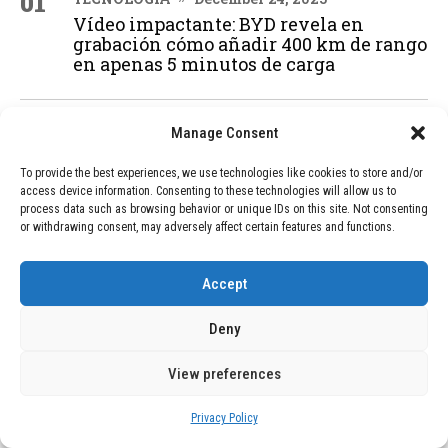
01
Vídeo impactante: BYD revela en
grabación cómo añadir 400 km de rango
en apenas 5 minutos de carga
02
Manage Consent
TECNOLOGÍA
February 9, 2026
Motor de 800 W, rango de 45 km y
To provide the best experiences, we use technologies like cookies to store and/or
ruedas todo terreno: este scooter cuesta
access device information. Consenting to these technologies will allow us to
solo 300 euros y representa una
process data such as browsing behavior or unique IDs on this site. Not consenting
adquisición impresionante
or withdrawing consent, may adversely affect certain features and functions.
Accept
03
BLOG
December 24, 2025
GAME se Une a la Oferta de Balizas V16
Deny
Geolocalizadas, Obligatorias a Partir de
2026
View preferences
Privacy Policy
04
BLOG
December 24, 2025