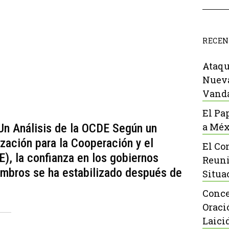
RECEN
Ataqu
Nueva
Vanda
El Pa
a Méx
Un Análisis de la OCDE Según un
ización para la Cooperación y el
El Co
), la confianza en los gobiernos
Reuni
embros se ha estabilizado después de
Situa
.
Conce
Oraci
Laici