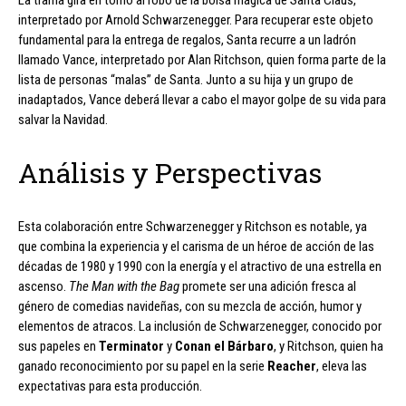
La trama gira en torno al robo de la bolsa mágica de Santa Claus,
interpretado por Arnold Schwarzenegger. Para recuperar este objeto
fundamental para la entrega de regalos, Santa recurre a un ladrón
llamado Vance, interpretado por Alan Ritchson, quien forma parte de la
lista de personas “malas” de Santa. Junto a su hija y un grupo de
inadaptados, Vance deberá llevar a cabo el mayor golpe de su vida para
salvar la Navidad.
Análisis y Perspectivas
Esta colaboración entre Schwarzenegger y Ritchson es notable, ya
que combina la experiencia y el carisma de un héroe de acción de las
décadas de 1980 y 1990 con la energía y el atractivo de una estrella en
ascenso.
The Man with the Bag
promete ser una adición fresca al
género de comedias navideñas, con su mezcla de acción, humor y
elementos de atracos. La inclusión de Schwarzenegger, conocido por
sus papeles en
Terminator
y
Conan el Bárbaro
, y Ritchson, quien ha
ganado reconocimiento por su papel en la serie
Reacher
, eleva las
expectativas para esta producción.