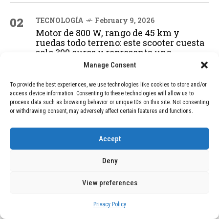
02
TECNOLOGÍA
February 9, 2026
Motor de 800 W, rango de 45 km y
ruedas todo terreno: este scooter cuesta
solo 300 euros y representa una
adquisición impresionante
Manage Consent
To provide the best experiences, we use technologies like cookies to store and/or
access device information. Consenting to these technologies will allow us to
03
BLOG
December 24, 2025
process data such as browsing behavior or unique IDs on this site. Not consenting
GAME se Une a la Oferta de Balizas V16
or withdrawing consent, may adversely affect certain features and functions.
Geolocalizadas, Obligatorias a Partir de
2026
Accept
Deny
04
BLOG
December 24, 2025
Devastadora Explosión en Residencia
View preferences
de Ancianos de Pensilvania Deja al
Menos Dos Víctimas Fatales
Privacy Policy