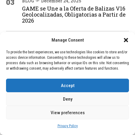
03
BLOG
December 24, 2025
GAME se Une a la Oferta de Balizas V16
Geolocalizadas, Obligatorias a Partir de
2026
Manage Consent
04
BLOG
December 24, 2025
Devastadora Explosión en Residencia
To provide the best experiences, we use technologies like cookies to store and/or
de Ancianos de Pensilvania Deja al
access device information. Consenting to these technologies will allow us to
Menos Dos Víctimas Fatales
process data such as browsing behavior or unique IDs on this site. Not consenting
or withdrawing consent, may adversely affect certain features and functions.
ADVERTISEMENT
Accept
Deny
View preferences
Privacy Policy