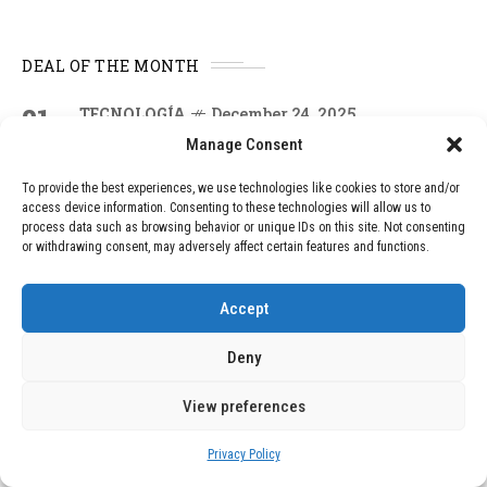
DEAL OF THE MONTH
01
TECNOLOGÍA
December 24, 2025
Vídeo impactante: BYD revela en
Manage Consent
grabación cómo añadir 400 km de rango
en apenas 5 minutos de carga
To provide the best experiences, we use technologies like cookies to store and/or
access device information. Consenting to these technologies will allow us to
process data such as browsing behavior or unique IDs on this site. Not consenting
or withdrawing consent, may adversely affect certain features and functions.
02
TECNOLOGÍA
February 9, 2026
Motor de 800 W, rango de 45 km y
Accept
ruedas todo terreno: este scooter cuesta
solo 300 euros y representa una
adquisición impresionante
Deny
View preferences
03
BLOG
December 24, 2025
Privacy Policy
GAME se Une a la Oferta de Balizas V16
Geolocalizadas, Obligatorias a Partir de