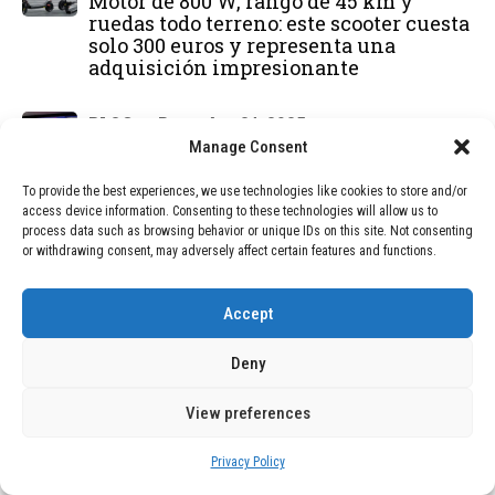
Motor de 800 W, rango de 45 km y
ruedas todo terreno: este scooter cuesta
solo 300 euros y representa una
adquisición impresionante
BLOG
December 24, 2025
Manage Consent
GAME se Une a la Oferta de Balizas V16
Geolocalizadas, Obligatorias a Partir de
2026
To provide the best experiences, we use technologies like cookies to store and/or
access device information. Consenting to these technologies will allow us to
process data such as browsing behavior or unique IDs on this site. Not consenting
BLOG
December 24, 2025
or withdrawing consent, may adversely affect certain features and functions.
Devastadora Explosión en Residencia
de Ancianos de Pensilvania Deja al
Accept
Menos Dos Víctimas Fatales
Deny
DEAL OF THE MONTH
View preferences
01
TECNOLOGÍA
December 24, 2025
Privacy Policy
Vídeo impactante: BYD revela en