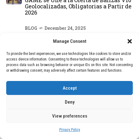
GAME se Une a la Oferta de Balizas V16
Geolocalizadas, Obligatorias a Partir de
2026
BLOG
December 24, 2025
Devastadora Explosión en Residencia
Manage Consent
de Ancianos de Pensilvania Deja al
Menos Dos Víctimas Fatales
To provide the best experiences, we use technologies like cookies to store and/or
access device information. Consenting to these technologies will allow us to
process data such as browsing behavior or unique IDs on this site. Not consenting
DEAL OF THE MONTH
or withdrawing consent, may adversely affect certain features and functions.
01
TECNOLOGÍA
December 24, 2025
Accept
Vídeo impactante: BYD revela en
grabación cómo añadir 400 km de rango
Deny
en apenas 5 minutos de carga
View preferences
02
TECNOLOGÍA
February 9, 2026
Privacy Policy
Motor de 800 W, rango de 45 km y