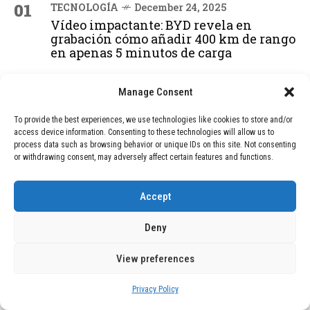
01
TECNOLOGÍA
December 24, 2025
Vídeo impactante: BYD revela en
grabación cómo añadir 400 km de rango
en apenas 5 minutos de carga
Manage Consent
02
TECNOLOGÍA
February 9, 2026
Motor de 800 W, rango de 45 km y
To provide the best experiences, we use technologies like cookies to store and/or
ruedas todo terreno: este scooter cuesta
access device information. Consenting to these technologies will allow us to
solo 300 euros y representa una
process data such as browsing behavior or unique IDs on this site. Not consenting
or withdrawing consent, may adversely affect certain features and functions.
adquisición impresionante
Accept
03
BLOG
December 24, 2025
GAME se Une a la Oferta de Balizas V16
Deny
Geolocalizadas, Obligatorias a Partir de
2026
View preferences
Privacy Policy
04
BLOG
December 24, 2025