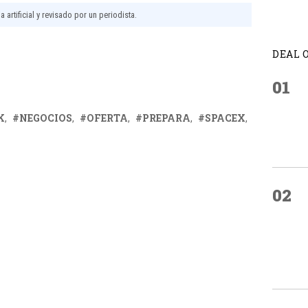
 artificial y revisado por un periodista.
DEAL 
01
K
NEGOCIOS
OFERTA
PREPARA
SPACEX
02