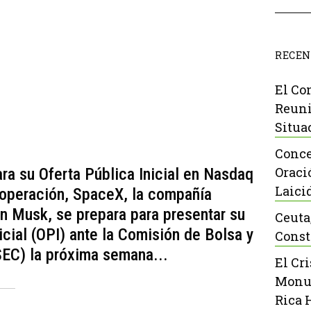
RECEN
El Co
Reuni
Situa
Conce
Oraci
a su Oferta Pública Inicial en Nasdaq
Laici
 operación, SpaceX, la compañía
n Musk, se prepara para presentar su
Ceuta
nicial (OPI) ante la Comisión de Bolsa y
Const
SEC) la próxima semana...
El Cr
Monu
Rica 