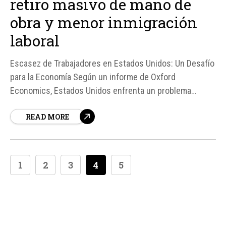
retiro masivo de mano de
obra y menor inmigración
laboral
Escasez de Trabajadores en Estados Unidos: Un Desafío
para la Economía Según un informe de Oxford
Economics, Estados Unidos enfrenta un problema
estructural de oferta laboral que podría marcar el ritmo
READ MORE
de su economía durante la próxima década. El
envejecimiento de la generación baby boomer y la
desaceleración...
1
2
3
4
5