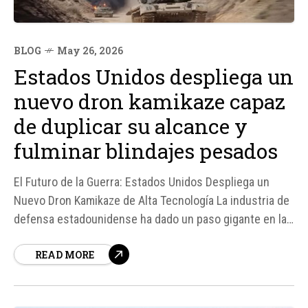
BLOG
May 26, 2026
Estados Unidos despliega un
nuevo dron kamikaze capaz
de duplicar su alcance y
fulminar blindajes pesados
El Futuro de la Guerra: Estados Unidos Despliega un
Nuevo Dron Kamikaze de Alta Tecnología La industria de
defensa estadounidense ha dado un paso gigante en la
guerra moderna con la presentación oficial del Rogue 1
READ MORE
Block 2, una evolución del conocido dron kamikaze. Este
nuevo sistema aéreo no tripulado ha sido diseñado
para...