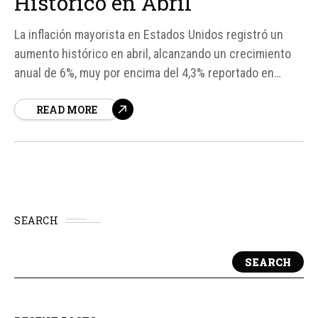
Histórico en Abril
La inflación mayorista en Estados Unidos registró un
aumento histórico en abril, alcanzando un crecimiento
anual de 6%, muy por encima del 4,3% reportado en
marzo y del 4,8% esperado por los analistas, según
READ MORE
cifras divulgadas por el Índice de Precios al Productor
(PPI). Este repunte fortalece las apuestas de tasas
altas por más tiempo...
SEARCH
SEARCH