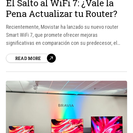
El Salto al WiFi 7: ¿Vale la
Pena Actualizar tu Router?
Recientemente, Movistar ha lanzado su nuevo router
Smart WiFi 7, que promete ofrecer mejoras
significativas en comparación con su predecesor, el
Smart WiFi 6. La pregunta del millón es: ¿merece la pena
READ MORE
actualizar tu router a esta nueva tecnología. En este
artículo, exploraremos las diferencias clave entre
ambos modelos y analizaremos si el salto...