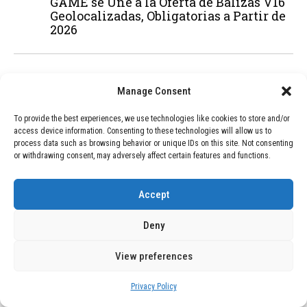
GAME se Une a la Oferta de Balizas V16
Geolocalizadas, Obligatorias a Partir de
2026
04
BLOG
December 24, 2025
Manage Consent
Devastadora Explosión en Residencia
de Ancianos de Pensilvania Deja al
To provide the best experiences, we use technologies like cookies to store and/or
Menos Dos Víctimas Fatales
access device information. Consenting to these technologies will allow us to
process data such as browsing behavior or unique IDs on this site. Not consenting
or withdrawing consent, may adversely affect certain features and functions.
ADVERTISEMENT
Accept
Deny
View preferences
Privacy Policy