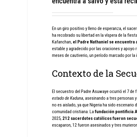
encuentra a salvo y está rec
En un giro positivo y lleno de esperanza, el sac
ha recobrado su libertad en la víspera de la fie
Kafanchan,
el Padre Nathaniel se encuentra 
estable y agradecido por las oraciones y apoyo 
meses de cautiverio, un período marcado por la i
Contexto de la Secu
El secuestro del Padre Asuwaye ocurrió el 7 de 
estado de Kaduna
, asesinando a tres personas y
no es aislado, ya que Nigeria ha sido escenario
comunidad cristiana. La
fundación pontificia 
2025,
212 sacerdotes católicos fueron secu
escaparon, 12 fueron asesinados y tres murieron 