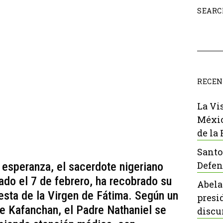
SEARC
RECEN
La Vi
Méxic
de la
Santo
Defen
e esperanza, el sacerdote nigeriano
do el 7 de febrero, ha recobrado su
Abela
fiesta de la Virgen de Fátima. Según un
presi
e Kafanchan, el Padre Nathaniel se
discu