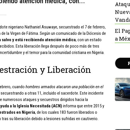
ibiendo atención médica, con...
Ataqu
Nueva
Vanda
erdote nigeriano Nathaniel Asuwaye, secuestrado el 7 de febrero,
El Pa
sta de la Virgen de Fátima. Según un comunicado de la Diócesis de
a Méx
a salvo y está recibiendo atención médica
, con un estado
recibidos. Esta liberación llega después de poco más de tres
ncertidumbre y el temor para la comunidad cristiana en Nigeria.
estración y Liberación
febrero, cuando
hombres armados atacaron una población en el
 secuestrando a otras 11, incluido el sacerdote. Este incidente
 de numerosos ataques y secuestros dirigidos hacia la
Ayuda a la Iglesia Necesitada (ACN)
informa que entre 2015 y
estrados en Nigeria
, de los cuales 183 fueron liberados o
tras su liberación debido a lesiones sufridas en cautiverio.