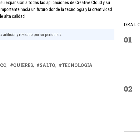
 su expansión a todas las aplicaciones de Creative Cloud y su
o importante hacia un futuro donde la tecnología y la creatividad
e alta calidad.
DEAL 
 artificial y revisado por un periodista.
01
ICO
QUIERES
SALTO
TECNOLOGÍA
02