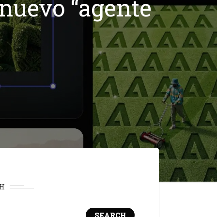
 nuevo “agente
H
SEARCH