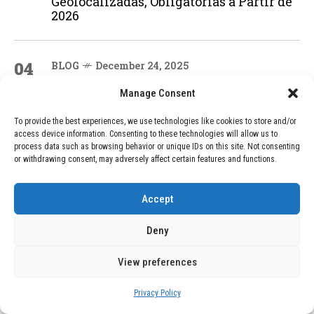
Geolocalizadas, Obligatorias a Partir de
2026
04
BLOG
December 24, 2025
Devastadora Explosión en Residencia
Manage Consent
de Ancianos de Pensilvania Deja al
Menos Dos Víctimas Fatales
To provide the best experiences, we use technologies like cookies to store and/or
access device information. Consenting to these technologies will allow us to
process data such as browsing behavior or unique IDs on this site. Not consenting
or withdrawing consent, may adversely affect certain features and functions.
ADVERTISEMENT
Accept
Deny
View preferences
Privacy Policy