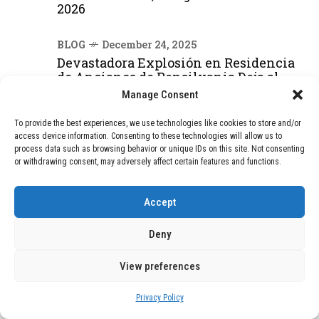
2026
BLOG
December 24, 2025
Devastadora Explosión en Residencia
de Ancianos de Pensilvania Deja al
Menos Dos Víctimas Fatales
Manage Consent
To provide the best experiences, we use technologies like cookies to store and/or
access device information. Consenting to these technologies will allow us to
DEAL OF THE MONTH
process data such as browsing behavior or unique IDs on this site. Not consenting
or withdrawing consent, may adversely affect certain features and functions.
01
TECNOLOGÍA
December 24, 2025
Vídeo impactante: BYD revela en
Accept
grabación cómo añadir 400 km de rango
en apenas 5 minutos de carga
Deny
View preferences
02
TECNOLOGÍA
February 9, 2026
Motor de 800 W, rango de 45 km y
Privacy Policy
ruedas todo terreno: este scooter cuesta
solo 300 euros y representa una