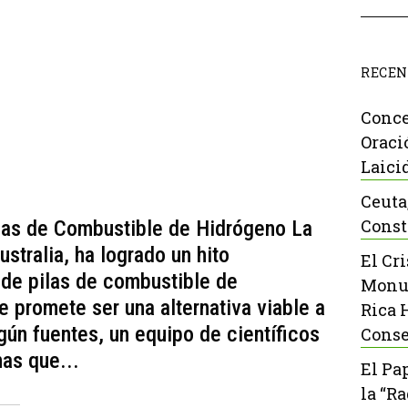
RECEN
Conce
Oraci
Laici
Ceuta
Const
las de Combustible de Hidrógeno La
stralia, ha logrado un hito
El Cr
o de pilas de combustible de
Monu
e promete ser una alternativa viable a
Rica 
gún fuentes, un equipo de científicos
Conse
as que...
El Pa
la “R