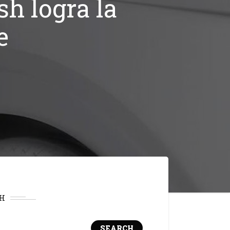
h logra la
e
H
SEARCH