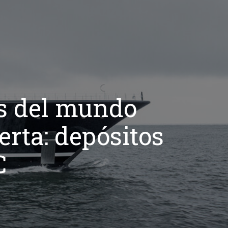
s del mundo
erta: depósitos
C