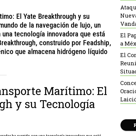
Ataqu
Nueva
timo: El Yate Breakthrough y su
Vanda
mundo de la navegación de lujo, un
 una tecnología innovadora que está
El Pa
Breakthrough, construido por Feadship,
a Méx
énico que almacena hidrógeno líquido
El Co
Reuni
Situa
Conce
ansporte Marítimo: El
Oraci
Laici
gh y su Tecnología
jugador ha surgido con una tecnología innovadora que está