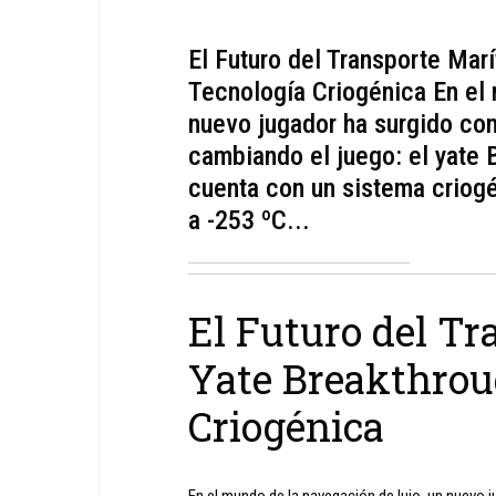
El Futuro del Transporte Marí
Tecnología Criogénica En el 
nuevo jugador ha surgido con
cambiando el juego: el yate 
cuenta con un sistema criog
a -253 ºC...
El Futuro del Tr
Yate Breakthrou
Criogénica
En el mundo de la navegación de lujo, un nuevo 