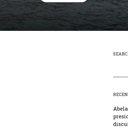
SEARC
RECEN
Abela
presi
discu