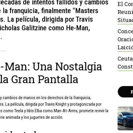
écadas de intentos fallidos y cambios
El Co
la franquicia, finalmente "Masters
Reuni
s. La película, dirigida por Travis
Situa
Nicholas Galitzine como He-Man,
Conce
.
Oraci
Laici
Ceuta
e-Man: Una Nostalgia
Const
la Gran Pantalla
y cambios de manos en los derechos de la franquicia,
s. La película, dirigida por Travis Knight y protagonizada por
 como Teela y Idris Elba como Man-At-Arms, promete revivir la
rie animada y los juguetes de acción.