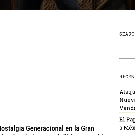
SEARC
RECEN
Ataqu
Nueva
Vanda
El Pa
a Méx
ostalgia Generacional en la Gran