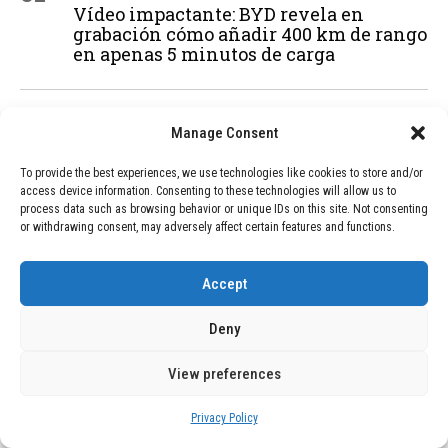
Vídeo impactante: BYD revela en
grabación cómo añadir 400 km de rango
en apenas 5 minutos de carga
02
TECNOLOGÍA
February 9, 2026
Manage Consent
Motor de 800 W, rango de 45 km y
ruedas todo terreno: este scooter cuesta
To provide the best experiences, we use technologies like cookies to store and/or
solo 300 euros y representa una
access device information. Consenting to these technologies will allow us to
adquisición impresionante
process data such as browsing behavior or unique IDs on this site. Not consenting
or withdrawing consent, may adversely affect certain features and functions.
03
BLOG
December 24, 2025
Accept
GAME se Une a la Oferta de Balizas V16
Geolocalizadas, Obligatorias a Partir de
Deny
2026
View preferences
04
BLOG
December 24, 2025
Privacy Policy
Devastadora Explosión en Residencia