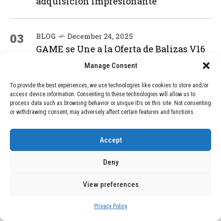
adquisición impresionante
03
BLOG
December 24, 2025
GAME se Une a la Oferta de Balizas V16
Geolocalizadas, Obligatorias a Partir de
Manage Consent
2026
To provide the best experiences, we use technologies like cookies to store and/or
access device information. Consenting to these technologies will allow us to
04
BLOG
December 24, 2025
process data such as browsing behavior or unique IDs on this site. Not consenting
or withdrawing consent, may adversely affect certain features and functions.
Devastadora Explosión en Residencia
de Ancianos de Pensilvania Deja al
Menos Dos Víctimas Fatales
Accept
Deny
ADVERTISEMENT
View preferences
Privacy Policy