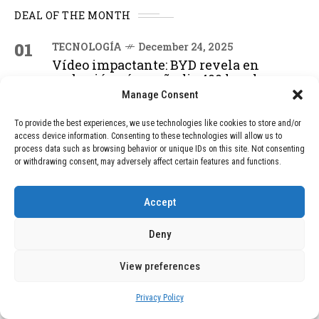
DEAL OF THE MONTH
01
TECNOLOGÍA
December 24, 2025
Vídeo impactante: BYD revela en
grabación cómo añadir 400 km de rango
en apenas 5 minutos de carga
Manage Consent
To provide the best experiences, we use technologies like cookies to store and/or
access device information. Consenting to these technologies will allow us to
02
TECNOLOGÍA
February 9, 2026
process data such as browsing behavior or unique IDs on this site. Not consenting
Motor de 800 W, rango de 45 km y
or withdrawing consent, may adversely affect certain features and functions.
ruedas todo terreno: este scooter cuesta
solo 300 euros y representa una
Accept
adquisición impresionante
Deny
03
BLOG
December 24, 2025
View preferences
GAME se Une a la Oferta de Balizas V16
Geolocalizadas, Obligatorias a Partir de
Privacy Policy
2026