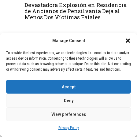
Devastadora Explosión en Residencia
de Ancianos de Pensilvania Deja al
Menos Dos Víctimas Fatales
DEAL OF THE MONTH
Manage Consent
01
TECNOLOGÍA
December 24, 2025
To provide the best experiences, we use technologies like cookies to store and/or
Vídeo impactante: BYD revela en
access device information. Consenting to these technologies will allow us to
process data such as browsing behavior or unique IDs on this site. Not consenting
grabación cómo añadir 400 km de rango
or withdrawing consent, may adversely affect certain features and functions.
en apenas 5 minutos de carga
Accept
02
TECNOLOGÍA
February 9, 2026
Deny
Motor de 800 W, rango de 45 km y
ruedas todo terreno: este scooter cuesta
solo 300 euros y representa una
View preferences
adquisición impresionante
Privacy Policy