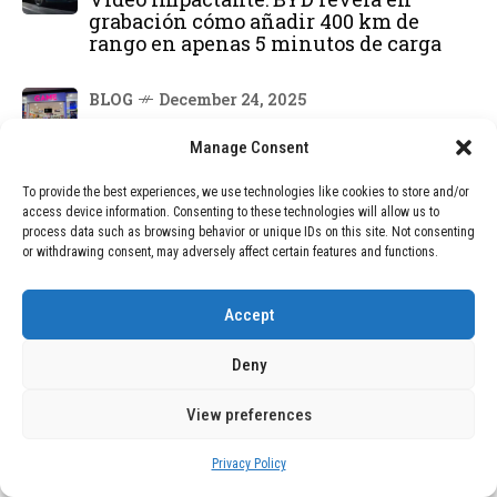
grabación cómo añadir 400 km de
rango en apenas 5 minutos de carga
BLOG
December 24, 2025
GAME se Une a la Oferta de Balizas V16
Geolocalizadas, Obligatorias a Partir de
Manage Consent
2026
To provide the best experiences, we use technologies like cookies to store and/or
access device information. Consenting to these technologies will allow us to
BLOG
December 24, 2025
process data such as browsing behavior or unique IDs on this site. Not consenting
Devastadora Explosión en Residencia
or withdrawing consent, may adversely affect certain features and functions.
de Ancianos de Pensilvania Deja al
Menos Dos Víctimas Fatales
Accept
Deny
DEAL OF THE MONTH
View preferences
01
TECNOLOGÍA
February 9, 2026
Motor de 800 W, rango de 45 km y
Privacy Policy
ruedas todo terreno: este scooter cuesta